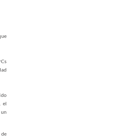
que
PCs
dad
ido
 el
 un
 de