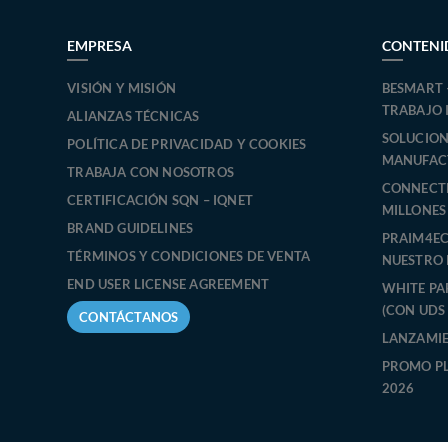
rmación
la NIS2
la NIS2
olidez
EMPRESA
CONTENI
VISIÓN Y MISIÓN
BESMART 
TRABAJO 
ALIANZAS TÉCNICAS
SOLUCIONE
POLÍTICA DE PRIVACIDAD Y COOKIES
MANUFAC
TRABAJA CON NOSOTROS
CONNECT
CERTIFICACIÓN SQN – IQNET
MILLONES
BRAND GUIDELINES
PRAIM4EC
TÉRMINOS Y CONDICIONES DE VENTA
NUESTRO 
END USER LICENSE AGREEMENT
WHITE PA
(CON UDS
CONTÁCTANOS
LANZAMI
PROMO P
2026