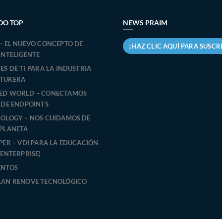
confi
Windows
de so
DO TOP
NEWS PRAIM
– EL NUEVO CONCEPTO DE
¡HAZ CLIC AQUÍ PARA SUSCR
INTELIGENTE
S DE TI PARA LA INDUSTRIA
TURERA
ED WORLD – CONECTAMOS
 DE ENDPOINTS
OLOGY – NOS CUIDAMOS DE
PLANETA
PER – VDI PARA LA EDUCACIÓN
 ENTERPRISE)
ENTOS
LAN RENOVE TECNOLÓGICO