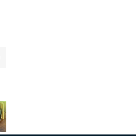
edIn
Email
aim
Soluciones
ne la
EUC, Thin
Praim: la
icación
Clients y
respuesta
issa
VDI para
eficaz a los
: una
cumplir con
desafíos de