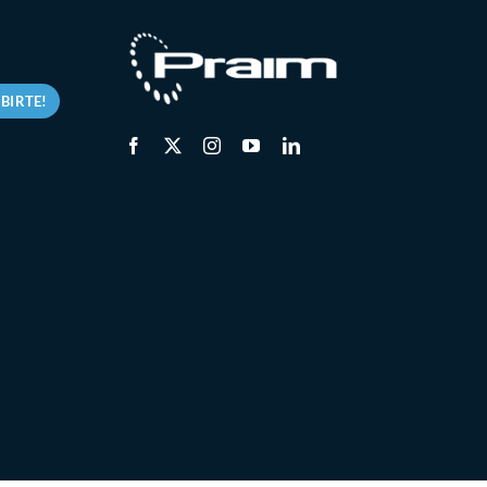
rmación
la NIS2
la NIS2
lidez
IBIRTE!