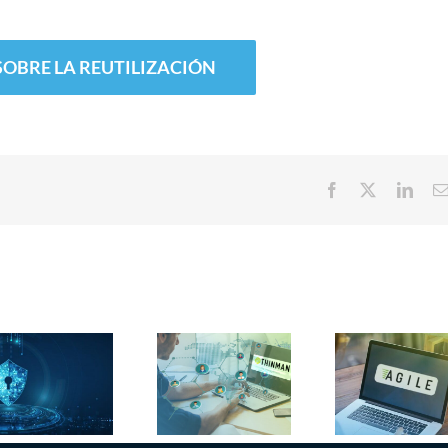
OBRE LA REUTILIZACIÓN
Facebook
X
Link
Pr
Agile 3.0:
obtie
Nueva
automatiza
certif
función API
la gestión de
Omn
Inventario
TI de tu flota
Ready
de ThinMan
de PC con