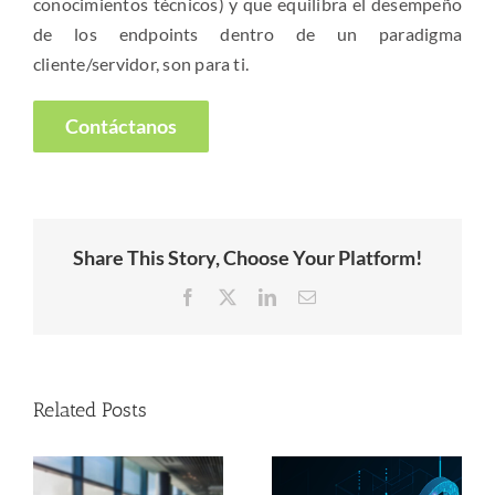
conocimientos técnicos) y que equilibra el desempeño
de los endpoints dentro de un paradigma
cliente/servidor, son para ti.
Contáctanos
Share This Story, Choose Your Platform!
Facebook
X
LinkedIn
Email
Related Posts
la
Soluciones