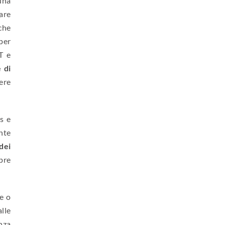
una
care
che
per
T e
 di
ere
s e
ente
dei
mpre
ze o
alle
enza