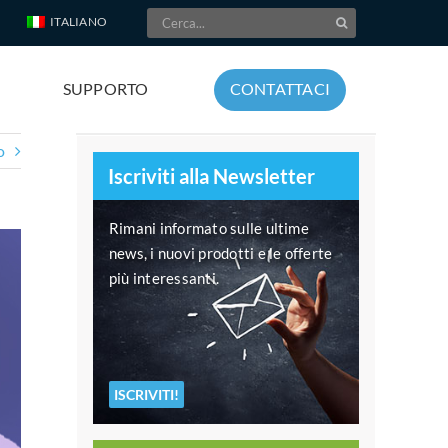
Cerca
ITALIANO
per:
SUPPORTO
CONTATTACI
o
Iscriviti alla Newsletter
Rimani informato sulle ultime
news, i nuovi prodotti e le offerte
più interessanti.
ISCRIVITI!