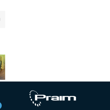
edIn
Email
aim
Soluzioni
ne la
EUC, Thin
Praim: la
icazione
Client e VDI
risposta
issa
per la
efficace alle
: una
conformità
sfide della
rma di
alla NIS2
NIS2
dità