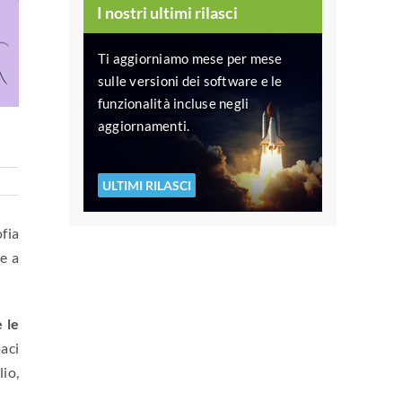
I nostri ultimi rilasci
Ti aggiorniamo mese per mese
sulle versioni dei software e le
funzionalità incluse negli
aggiornamenti.
ULTIMI RILASCI
fia
re a
 le
paci
lio,