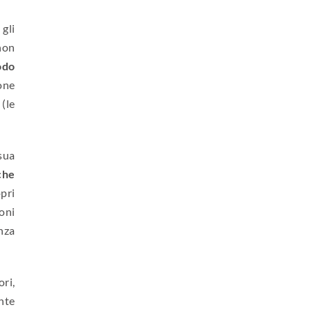
 gli
non
odo
ione
 (le
sua
che
opri
oni
nza
ri,
ente