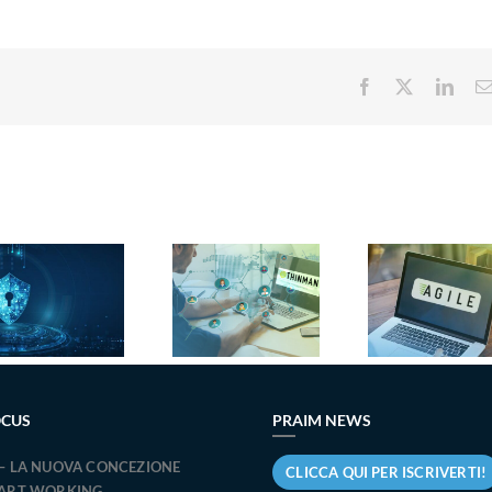
Facebook
X
Link
Agile 3.0:
Pr
Nuova
automatizza
ottie
funzionalità
l’IT
certif
ThinMan
management
Omn
API
del tuo
Ready
Inventory
parco PC
confe
Windows
soli
OCUS
PRAIM NEWS
– LA NUOVA CONCEZIONE
CLICCA QUI PER ISCRIVERTI!
MART WORKING