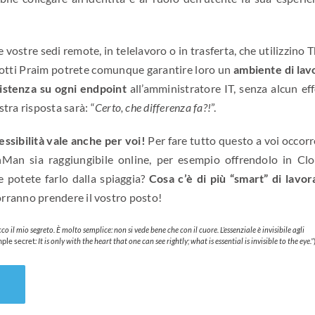
 vostre sedi remote, in telelavoro o in trasferta, che utilizzino 
odotti Praim potrete comunque garantire loro un
ambiente di lav
istenza su ogni endpoint
all’amministratore IT, senza alcun eff
ostra risposta sarà: “
Certo, che differenza fa?!
”.
lessibilità vale anche per voi!
Per fare tutto questo a voi occorr
nMan sia raggiungibile online, per esempio offrendolo in Clo
 potete farlo dalla spiaggia?
Cosa c’è di più “smart” di lavor
vorranno prendere il vostro posto!
cco il mio segreto. È molto semplice: non si vede bene che con il cuore.
L’essenziale è invisibile agli
mple secret
: It is only with the heart that one can see rightly; what is essential is invisible to the eye.”