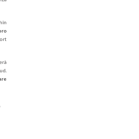
Thin
oro
ort
erà
ud.
are
)