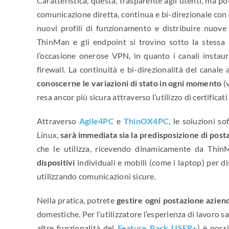
Caratteristica, questa, trasparente agli utenti, ma p
comunicazione diretta, continua e bi-direzionale con o
nuovi profili di funzionamento e distribuire nuove 
ThinMan e gli endpoint si trovino sotto la stessa
l’occasione onerose VPN, in quanto i canali insta
firewall. La continuità e bi-direzionalità del canale 
conoscerne le variazioni di stato in ogni momento
(
resa ancor più sicura attraverso l’utilizzo di certificati
Attraverso
Agile4PC
e
ThinOX4PC
, le soluzioni 
Linux,
sarà immediata sia la predisposizione di post
che le utilizza, ricevendo dinamicamente da ThinM
dispositivi
individuali e mobili (come i laptop) per dis
utilizzando comunicazioni sicure.
Nella pratica, potrete
gestire ogni postazione azien
domestiche. Per l’utilizzatore l’esperienza di lavoro
altre funzionalità del
Feature Pack USER+
) è possi