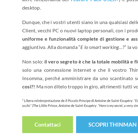
desktop.
Dunque, che i vostri utenti siano in una qualsiasi delle
Client, vecchi PC o nuovi laptop personali, con i pr
uniforme e funzionalità complete di gestione e ass
aggiuntivo. Alla domanda “
E lo smart working…
?” la v
Non solo:
il vero segreto è che la totale mobilità e f
solo una connessione internet e che il vostro Thi
Insomma, perché amministrare da uno scantinato se
così?!
Ma non ditelo troppo in giro, altrimenti tutti 
¹ Libera reinterpretazione de
Il Piccolo Principe
di Antoine de Saint-Exupéry:
“E
occhi.”
(The Little Prince, Antoine de Saint-Exupéry:
“Here is my secret
, a very si
Contattaci
SCOPRI THINMAN