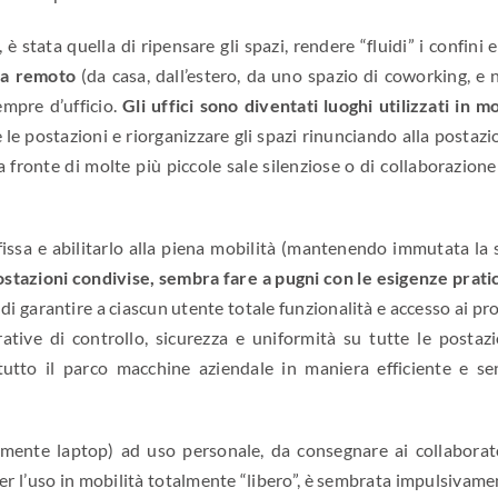
 stata quella di ripensare gli spazi, rendere “fluidi” i confini e
da remoto
(da casa, dall’estero, da uno spazio di coworking, e 
empre d’ufficio.
Gli uffici sono diventati luoghi utilizzati in m
 le postazioni e riorganizzare gli spazi rinunciando alla postaz
 a fronte di molte più piccole sale silenziose o di collaborazione
 fissa e abilitarlo alla piena mobilità (mantenendo immutata la 
ostazioni condivise, sembra fare a pugni con le esigenze prati
 di garantire a ciascun utente totale funzionalità e accesso ai pr
tive di controllo, sicurezza e uniformità su tutte le postazi
 tutto il parco macchine aziendale in maniera efficiente e se
amente laptop) ad uso personale, da consegnare ai collaborato
 per l’uso in mobilità totalmente “libero”, è sembrata impulsivam