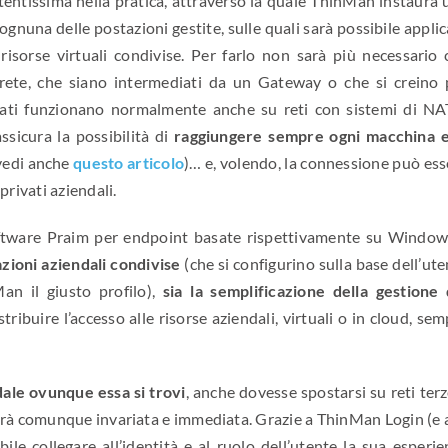
otentissima nella pratica, attraverso la quale ThinMan instaura 
gnuna delle postazioni gestite, sulle quali sarà possibile appli
risorse virtuali condivise. Per farlo non sarà più necessario 
 rete, che siano intermediati da un Gateway o che si creino 
urati funzionano normalmente anche su reti con sistemi di NA
assicura la possibilità di
raggiungere sempre ogni macchina e
vedi anche
questo articolo
)… e, volendo, la connessione può ess
 privati aziendali.
software Praim per endpoint basate rispettivamente su Window
azioni aziendali condivise
(che si configurino sulla base dell’ut
an il giusto profilo),
sia la semplificazione della gestione 
tribuire l’accesso alle risorse aziendali, virtuali o in cloud, se
dale ovunque essa si trovi
, anche dovesse spostarsi su reti ter
 sarà comunque invariata e immediata. Grazie a ThinMan Login (e 
bile collegare all’identità e al ruolo dell’utente la sua esperi