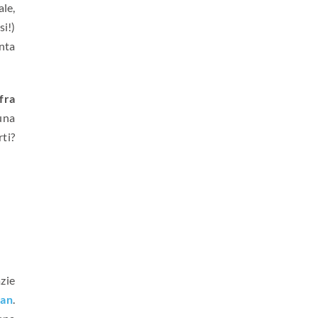
ale,
si!)
enta
fra
una
ti?
zie
an
.