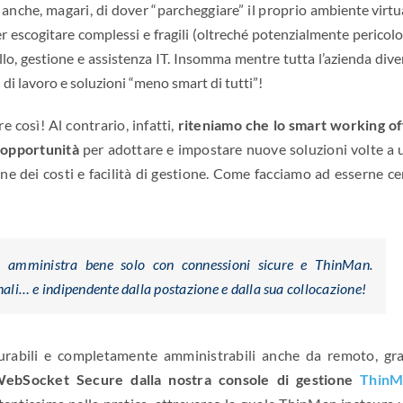
e anche, magari, di dover “parcheggiare” il proprio
ambiente virtu
 escogitare complessi e fragili (oltreché potenzialmente pericolo
lo, gestione e assistenza IT. Insomma mentre tutta l’azienda div
 di lavoro e soluzioni “meno smart di tutti”!
e così! Al contrario, infatti,
riteniamo che lo smart working of
 opportunità
per adottare e impostare nuove soluzioni volte a 
e dei costi e facilità di gestione. Come facciamo ad esserne cer
si amministra bene solo con connessioni sicure e ThinMan.
finali… e indipendente dalla postazione e dalla sua collocazione!
figurabili e completamente amministrabili anche da remoto, gra
 WebSocket Secure
dalla nostra console di gestione
ThinM