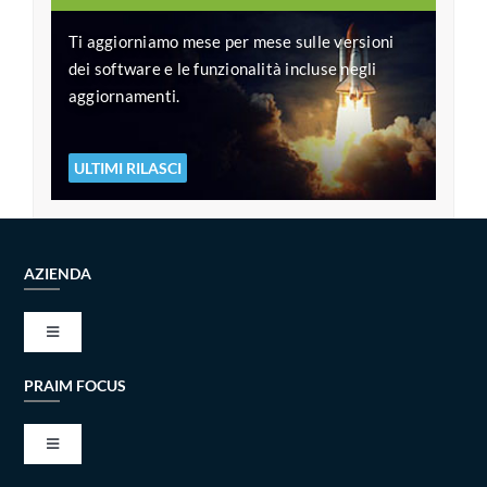
Ti aggiorniamo mese per mese sulle versioni
dei software e le funzionalità incluse negli
aggiornamenti.
ULTIMI RILASCI
AZIENDA
Toggle
Navigation
PRAIM FOCUS
VISIONE E MISSIONE
Toggle
TECH ALLIANCES
Navigation