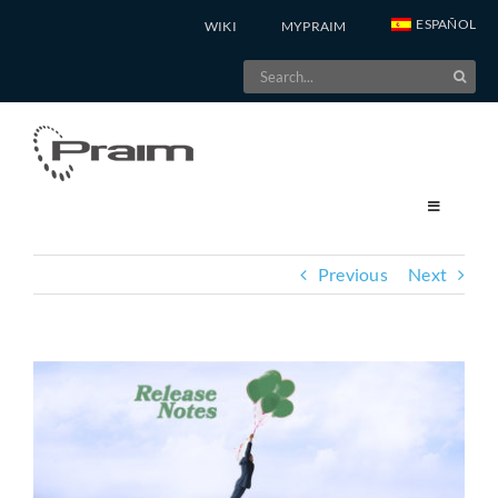
Skip
ESPAÑOL
WIKI
MYPRAIM
to
Search
content
for:
Previous
Next
View
Larger
Image