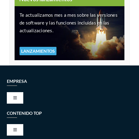
Te actualizamos mes a mes sobre las versiones
de software y las funciones incluidas en las
actualizaciones.
LANZAMIENTOS
EMPRESA
Toggle
Navigation
CONTENIDO TOP
VISIÓN Y MISIÓN
Toggle
ALIANZAS TÉCNICAS
Navigation