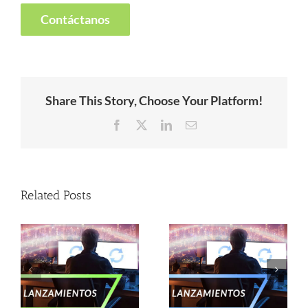
Contáctanos
Share This Story, Choose Your Platform!
Facebook
X
LinkedIn
Email
Related Posts
–
Lanzamientos –
Lanzamientos –
Enero 2025
Noviembre 2024