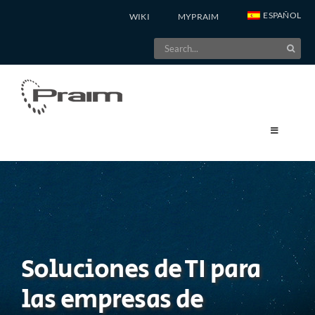
Skip
ESPAÑOL
WIKI
MYPRAIM
to
Search
content
for:
Soluciones de TI para
las empresas de