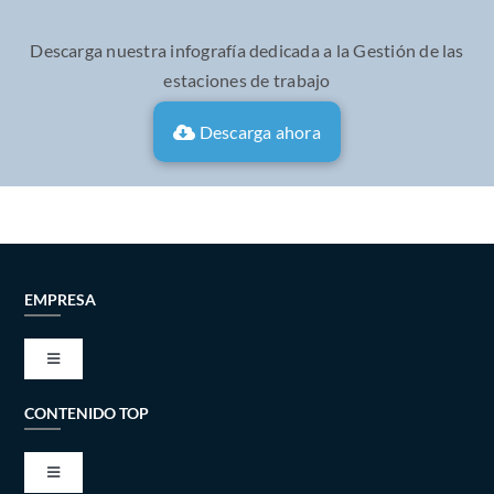
Descarga nuestra infografía dedicada a la Gestión de las
estaciones de trabajo
Descarga ahora
EMPRESA
Toggle
Navigation
CONTENIDO TOP
VISIÓN Y MISIÓN
Toggle
ALIANZAS TÉCNICAS