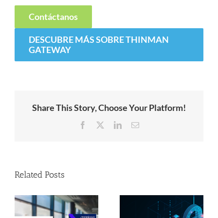
Contáctanos
DESCUBRE MÁS SOBRE THINMAN
GATEWAY
Share This Story, Choose Your Platform!
Facebook
X
LinkedIn
Email
Related Posts
la
Soluciones
EUC, Thin