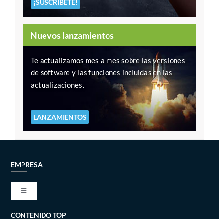
¡SUSCRÍBETE!
Nuevos lanzamientos
Te actualizamos mes a mes sobre las versiones
de software y las funciones incluidas en las
actualizaciones.
LANZAMIENTOS
EMPRESA
Toggle
Navigation
CONTENIDO TOP
VISIÓN Y MISIÓN