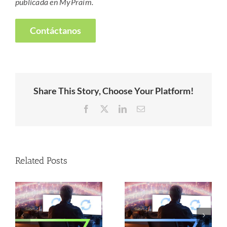
publicada en MyPraim.
Contáctanos
Share This Story, Choose Your Platform!
Facebook
X
LinkedIn
Email
Related Posts
–
Lanzamientos –
Lanzamientos –