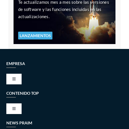
Te actualizamos mes a mes sobre las versiones
de software y las funciones incluidas en las
actualizaciones.
LANZAMIENTOS
EMPRESA
Toggle
Navigation
CONTENIDO TOP
VISIÓN Y MISIÓN
Toggle
ALIANZAS TÉCNICAS
Navigation
NEWS PRAIM
BESMART – EL NUEVO CONCEPTO DE TRABAJO INTELIGENTE