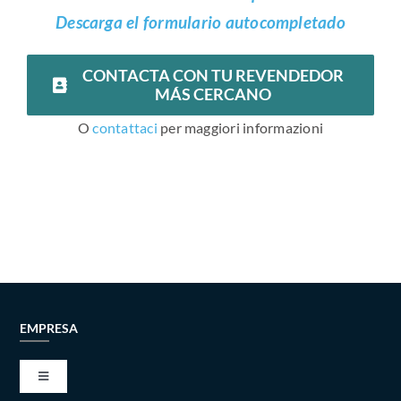
Descarga el formulario autocompletado
CONTACTA CON TU REVENDEDOR
MÁS CERCANO
O
contattaci
per maggiori informazioni
EMPRESA
Toggle
Navigation