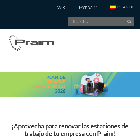
Skip
ESPAÑOL
WIKI
MYPRAIM
to
Search
content
for:
¡Aprovecha para renovar las estaciones de
trabajo de tu empresa con Praim!