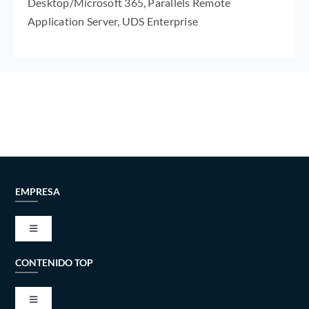
Desktop/Microsoft 365, Parallels Remote
Application Server, UDS Enterprise
EMPRESA
Toggle
Navigation
CONTENIDO TOP
VISIÓN Y MISIÓN
Toggle