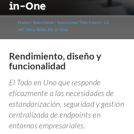
in-One
Home
/
Soluciones
/
Soluciones Thin Client
/
LG
34” Ultra Wide All-in-One
Rendimiento, diseño y
funcionalidad
El Todo en Uno que responde
eficazmente a las necesidades de
estandarización, seguridad y gestión
centralizada de endpoints en
entornos empresariales.