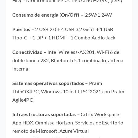
HD) + Monitor dual 3440×1440 a 60 Hz (4K) (DPI)
Consumo de energia (On/Off) –
25
W/1.24
W
Puertos –
2 USB 2.0 + 4 USB 3.2 Gen1 + 1 USB
Tipo-C + 1 DP + 1 HDMI + 1 Combo Audio Jack
Conectividad –
Intel Wireless-AX201, Wi-Fi 6 de
doble banda 2×2, Bluetooth 5.1 combinado, antena
interna
Sistemas operativos soportados –
Praim
ThinOX4PC, Windows 10 IoT LTSC 2021 con Praim
Agile4PC
Infraestructuras soportadas –
Citrix Workspace
App HDX, Omnissa Horizon, Servicios de Escritorio
remoto de Microsoft, Azure Virtual