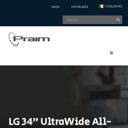
Salta
ITALIANO
WIKI
MYPRAIM
al
Cerca
contenuto
per:
LG 34” UltraWide All-