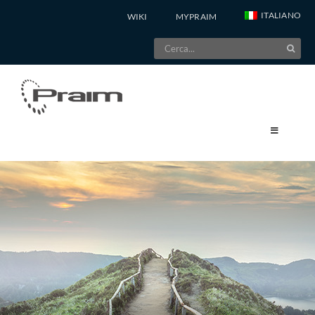
Salta
ITALIANO
WIKI
MYPRAIM
al
Cerca
contenuto
per: