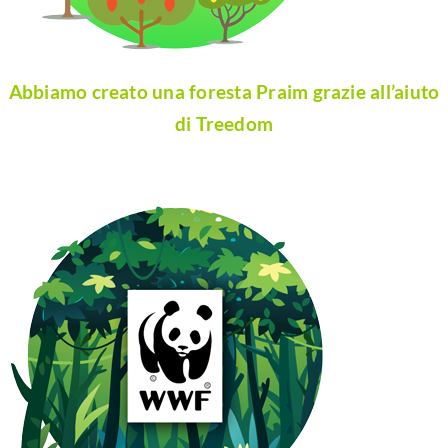
Abbiamo creato una foresta Praim grazie all’aiuto
di Treedom