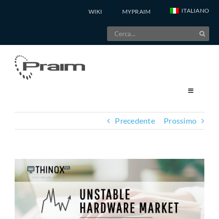
Salta
ITALIANO
WIKI
MYPRAIM
al
Cerca
contenuto
per:
Precedente
Prossimo
Ingrandisci
immagine