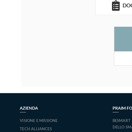
DO
AZIENDA
PRAIM F
VISIONE E MISSIONE
BESMART 
DELLO S
TECH ALLIANCES