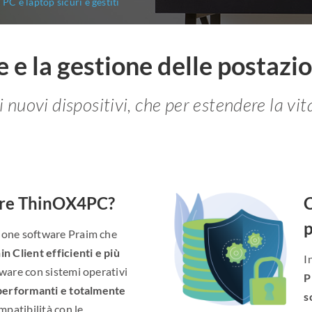
PC e laptop sicuri e gestiti
 e la gestione delle postazio
uovi dispositivi, che per estendere la vita 
ere ThinOX4PC?
C
p
ione software Praim che
n Client efficienti e più
I
ware con sistemi operativi
P
performanti e totalmente
s
patibilità con le