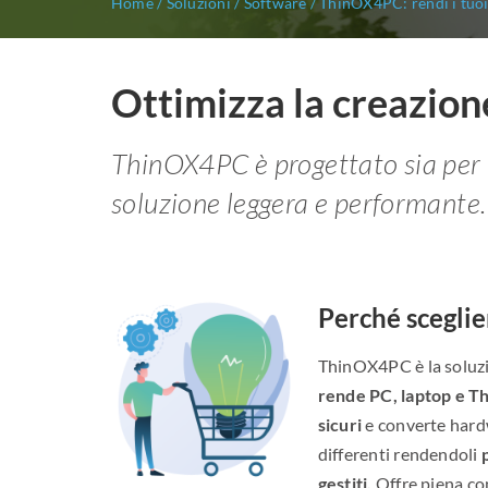
Home
/
Soluzioni
/
Software
/
ThinOX4PC: rendi i tuoi 
Ottimizza la creazione
ThinOX4PC è progettato sia per i n
soluzione leggera e performante.
Perché scegli
ThinOX4PC è la soluz
rende PC, laptop e Thi
sicuri
e converte hard
differenti rendendoli
gestiti.
Offre piena com