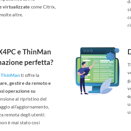
d
e virtualizzate
come Citrix,
s
molte altre.
c
r
X4PC e ThinMan
D
nazione perfetta?
T
v
e
ThinMan
ti offre la
g
lare, gestire da remoto e
v
asi operazione su
o
nsione al ripristino del
u
aggio all’aggiornamento,
u
nza remota degli utenti:
non è mai stato così