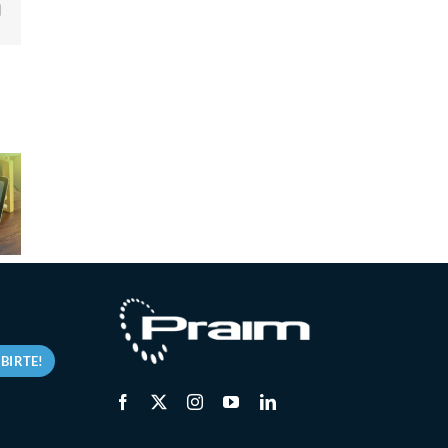
edIn
Email
aim
Soluciones
ne la
EUC, Thin
Praim: la
icación
Clients y
respuesta
issa
VDI para
eficaz a los
: una
cumplir con
desafíos de
rmación
la NIS2
la NIS2
lidez
IBIRTE!