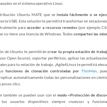
basados en el sistema operativo Linux.
istribución Ubuntu MATE que se
instala fácilmente o se ejec
ria USB). Esta solución te permitirá transformar en estaciones
ntralmente para
acceder a recursos remotos
(por ejemplo
Cit
que no tiene una licencia de Windows. Todos
comparten las mis
sión de Ubuntu te permitirán
crear tu propia estación de trabaj
luso Open Source), soportar periféricos, aplicar las actualizaci
ales para tu estación de trabajo. ¡Agile4Linux te permitirá eleva
sus
funciones de clonación controladas por
ThinMan
, pue
 replicar automáticamente todas las personalizaciones en ciento
 pocos clics.
im también se pueden usar con el
modo «Protección de disco»
us usuarios dispositivos siempre «nuevos» y funciona