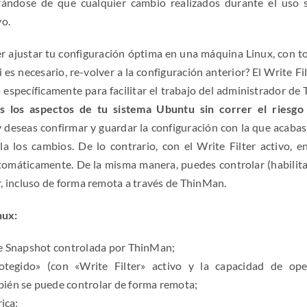
rándose de que cualquier cambio realizados durante el uso 
vo.
 ajustar tu configuración óptima en una máquina Linux, con to
 es necesario, re-volver a la configuración anterior? El Write Fi
específicamente para facilitar el trabajo del administrador de T
dos los aspectos de tu sistema Ubuntu sin correr el riesgo
y deseas confirmar y guardar la configuración con la que acabas
a los cambios. De lo contrario, con el Write Filter activo, en
tomáticamente. De la misma manera, puedes controlar (habilita
er, incluso de forma remota a través de ThinMan.
nux:
de Snapshot controlada por ThinMan;
tegido» (con «Write Filter» activo y la capacidad de ope
bién se puede controlar de forma remota;
ica;