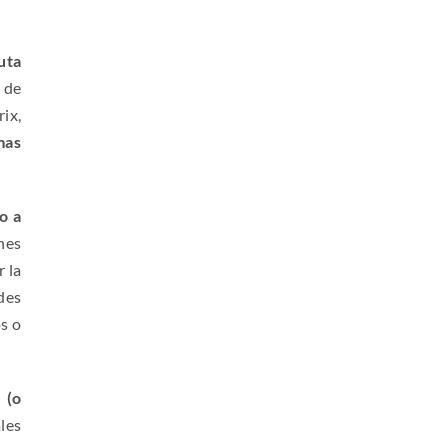
uta
 de
rix,
mas
o a
ones
r la
des
s o
 (o
les