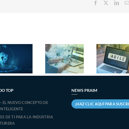
Facebook
X
Link
Pr
Agile 3.0:
obtie
Nueva
automatiza
certif
función API
la gestión de
Omn
Inventario
TI de tu flota
Ready
de ThinMan
de PC con
confi
Windows
de so
DO TOP
NEWS PRAIM
– EL NUEVO CONCEPTO DE
¡HAZ CLIC AQUÍ PARA SUSCR
INTELIGENTE
S DE TI PARA LA INDUSTRIA
TURERA