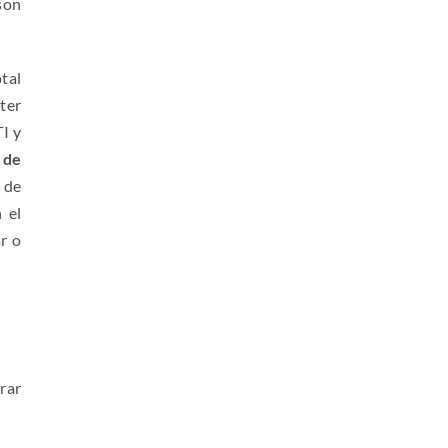
son
tal
lter
I y
 de
 de
 el
r o
rar