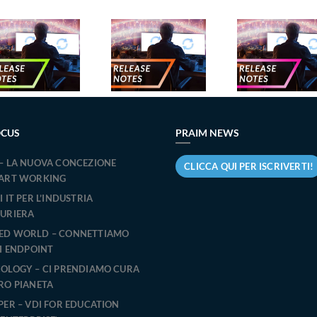
Nuove
Nuove
Nu
release –
release –
rele
Ottobre
Settembre
Marzo
2024
2024
OCUS
PRAIM NEWS
– LA NUOVA CONCEZIONE
CLICCA QUI PER ISCRIVERTI!
MART WORKING
 IT PER L’INDUSTRIA
URIERA
ED WORLD – CONNETTIAMO
DI ENDPOINT
OLOGY – CI PRENDIAMO CURA
RO PIANETA
PER – VDI FOR EDUCATION