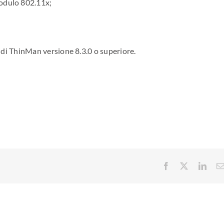
modulo 802.11x;
o di ThinMan versione 8.3.0 o superiore.
Facebook
X
Link