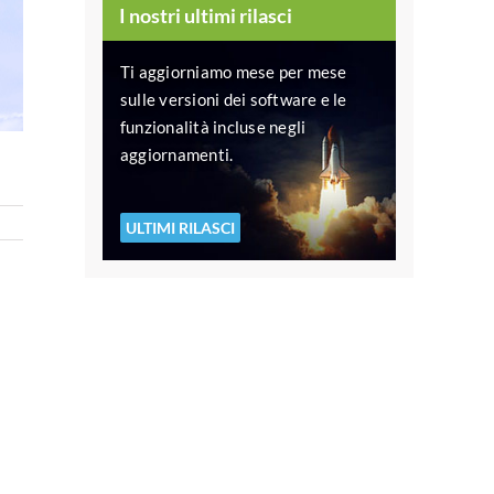
I nostri ultimi rilasci
Ti aggiorniamo mese per mese
sulle versioni dei software e le
funzionalità incluse negli
aggiornamenti.
ULTIMI RILASCI