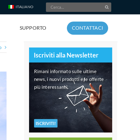
Cerca
ITALIANO
per:
SUPPORTO
CONTATTACI
o
Iscriviti alla Newsletter
Rimani informato sulle ultime
news, i nuovi prodotti e le offerte
più interessanti.
ISCRIVITI!