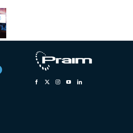
Nuove
Nuove
ove
release –
release –
ase –
Gennaio
Novembre
 2025
2025
2024