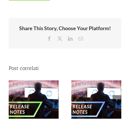
Share This Story, Choose Your Platform!
Facebook
X
LinkedIn
Email
Post correlati
–
Nuove release –
Nuove release –
Gennaio 2025
Novembre 2024