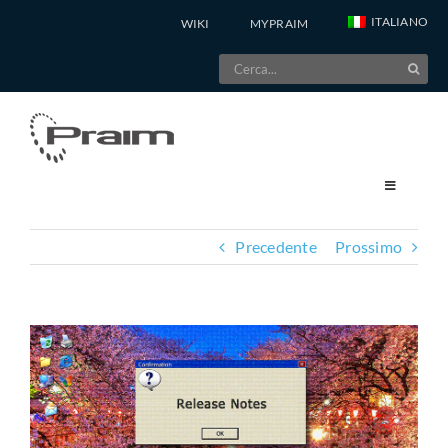
Salta
ITALIANO
WIKI
MYPRAIM
al
Cerca
contenuto
per:
Precedente
Prossimo
Ingrandisci
immagine