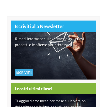
Iscriviti alla Newsletter
Rimani informato sulle ultime news, i nuovi
prodotti e le offerte più interessanti.
ISCRIVITI!
I nostri ultimi rilasci
Ti aggiorniamo mese per mese sulle versioni
dei software e le funzionalità incluse negli