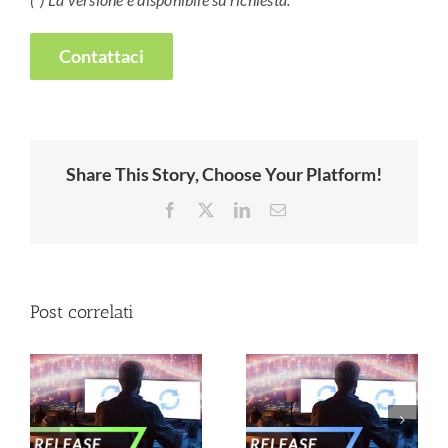
Contattaci
Share This Story, Choose Your Platform!
Facebook
X
LinkedIn
Email
Post correlati
–
Nuove release –
Nuove release –