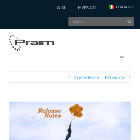
Salta
ITALIANO
WIKI
MYPRAIM
al
Cerca
contenuto
per:
Precedente
Prossimo
Ingrandisci
immagine