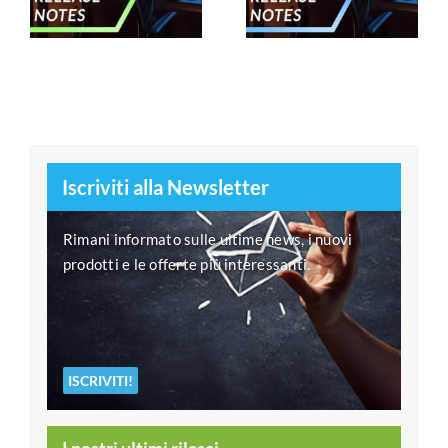
Gennaio 2025
Novembre 2024
Iscriviti alla Newsletter
Rimani informato sulle ultime news, i nuovi
prodotti e le offerte più interessanti.
ISCRIVITI!