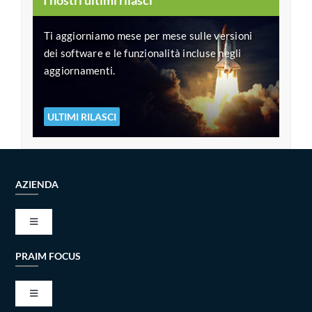
I nostri ultimi rilasci
Ti aggiorniamo mese per mese sulle versioni
dei software e le funzionalità incluse negli
aggiornamenti.
ULTIMI RILASCI
AZIENDA
Toggle
Navigation
PRAIM FOCUS
VISIONE E MISSIONE
Toggle
TECH ALLIANCES
Navigation