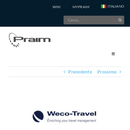
Salta
ITALIANO
WIKI
MYPRAIM
al
Cerca
contenuto
per:
Precedente
Prossimo
Ingrandisci
immagine