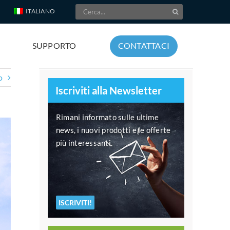
Cerca
ITALIANO
per:
SUPPORTO
CONTATTACI
o
Iscriviti alla Newsletter
Rimani informato sulle ultime
news, i nuovi prodotti e le offerte
più interessanti.
ISCRIVITI!