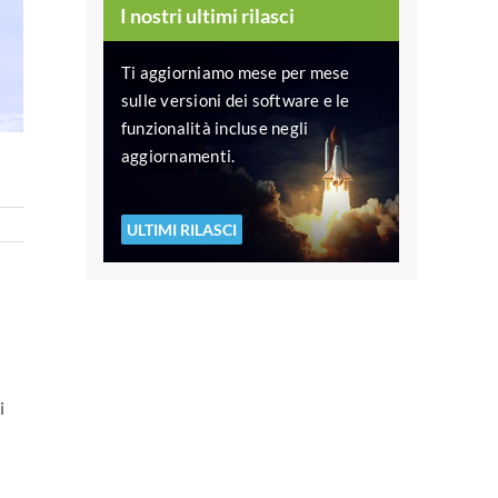
I nostri ultimi rilasci
Ti aggiorniamo mese per mese
sulle versioni dei software e le
funzionalità incluse negli
aggiornamenti.
ULTIMI RILASCI
i