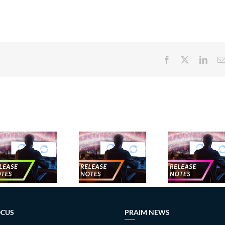
Facebook
X
Link
Nuove
Nuove
Nu
release –
release –
rele
Ottobre
Settembre
Marzo
2024
2024
OCUS
PRAIM NEWS