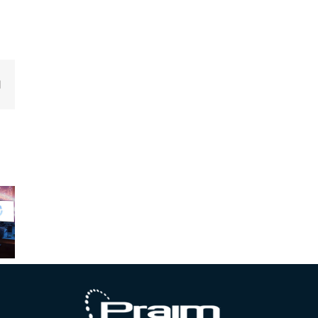
edIn
Email
Nuove
Nuove
ove
release –
release –
ase –
Gennaio
Novembre
 2025
2025
2024