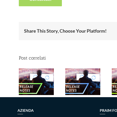
Share This Story, Choose Your Platform!
Post correlati
Nuove
Nuove
ove
release –
release –
ease –
Gennaio
Novembre
o 2025
2025
2024
AZIENDA
PRAIM F