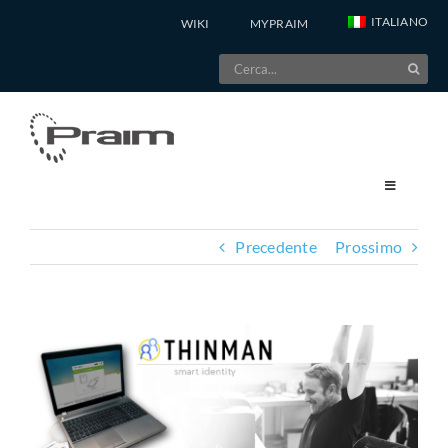
Salta
ITALIANO
WIKI
MYPRAIM
al
Cerca
contenuto
per:
Precedente
Prossimo
Ingrandisci
immagine