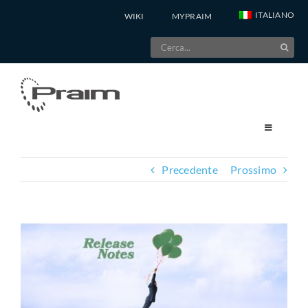
Salta
ITALIANO
WIKI
MYPRAIM
al
Cerca
contenuto
per:
Precedente
Prossimo
Ingrandisci
immagine