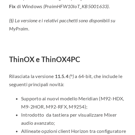
Fix
di Windows
(PraimHFW10IoT_KB5001633).
(§) La versione e i relativi pacchetti sono disponibili su
MyPraim.
ThinOX e ThinOX4PC
Rilasciata la versione
11.5.4
(°)
a 64-bit, che include le
seguenti principali novità:
Supporto ai nuovi modello Meridian (M92-HDX,
M9-2HOR, M92-RFX, M9254);
Introdotto da tastiera per visualizzare Mixer
audio avanzato;
Allineate opzioni client Horizon tra configuratore