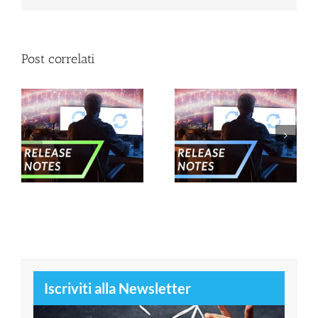
Post correlati
–
Nuove release –
Nuove release –
Gennaio 2025
Novembre 2024
Iscriviti alla Newsletter