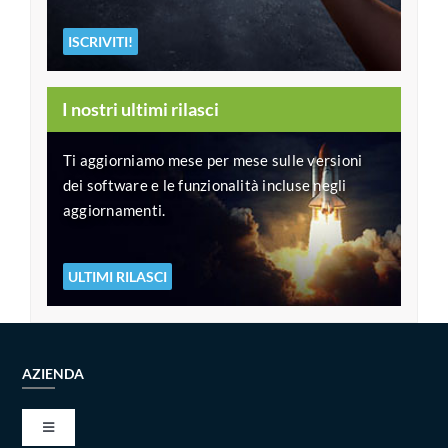
ISCRIVITI!
I nostri ultimi rilasci
Ti aggiorniamo mese per mese sulle versioni
dei software e le funzionalità incluse negli
aggiornamenti.
ULTIMI RILASCI
AZIENDA
Toggle